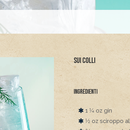
Sui colli
Ingredienti
1 ¼ oz gin
½ oz sciroppo al