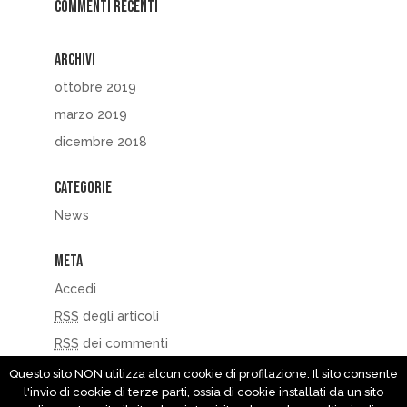
Commenti recenti
Archivi
ottobre 2019
marzo 2019
dicembre 2018
Categorie
News
Meta
Accedi
RSS
degli articoli
RSS
dei commenti
WordPress.org
Questo sito NON utilizza alcun cookie di profilazione. Il sito consente
l'invio di cookie di terze parti, ossia di cookie installati da un sito