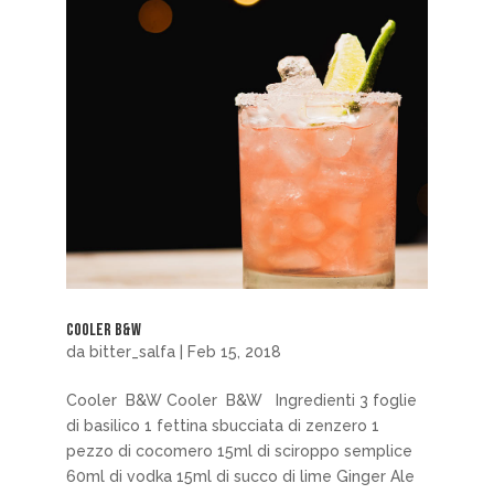
Cooler B&W
da
bitter_salfa
|
Feb 15, 2018
Cooler B&W Cooler B&W Ingredienti 3 foglie
di basilico 1 fettina sbucciata di zenzero 1
pezzo di cocomero 15ml di sciroppo semplice
60ml di vodka 15ml di succo di lime Ginger Ale